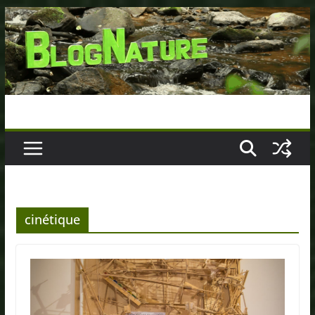
Passer
au
contenu
cinétique