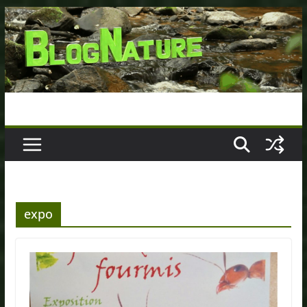
Passer
au
contenu
expo