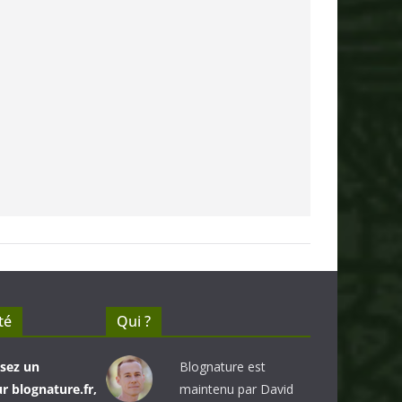
té
Qui ?
sez un
Blognature est
 blognature.fr,
maintenu par David