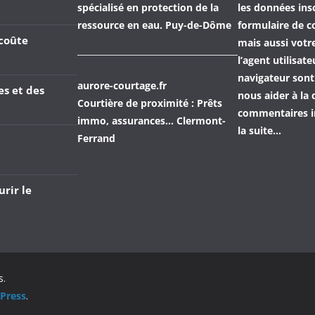
spécialisé en protection de la
les données insc
ressource en eau. Puy-de-Dôme
formulaire de 
coûte
mais aussi votre
l’agent utilisat
navigateur sont
aurore-courtage.fr
es et des
nous aider à la 
Courtière de proximité : Prêts
commentaires in
immo, assurances... Clermont-
la suite…
Ferrand
urir le
s.
Press
.