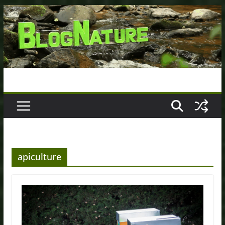
Passer
au
contenu
apiculture