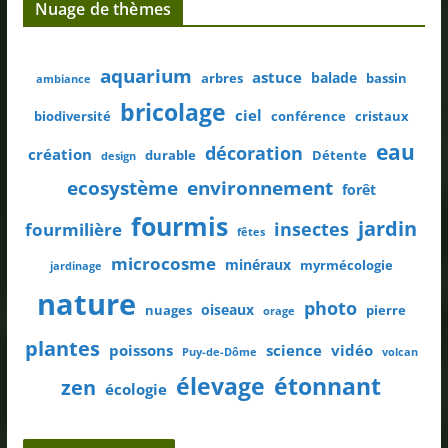
Nuage de thèmes
aquarium
astuce
balade
arbres
bassin
ambiance
bricolage
ciel
biodiversité
conférence
cristaux
eau
décoration
création
durable
Détente
design
ecosystème
environnement
forêt
fourmis
jardin
insectes
fourmilière
fêtes
microcosme
minéraux
myrmécologie
jardinage
nature
photo
oiseaux
nuages
pierre
orage
plantes
poissons
science
vidéo
Puy-de-Dôme
volcan
élevage
étonnant
zen
écologie