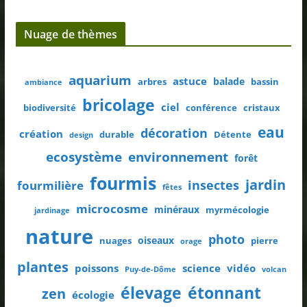
Nuage de thèmes
aquarium
astuce
balade
arbres
bassin
ambiance
bricolage
ciel
biodiversité
conférence
cristaux
eau
décoration
création
durable
Détente
design
ecosystème
environnement
forêt
fourmis
jardin
insectes
fourmilière
fêtes
microcosme
minéraux
myrmécologie
jardinage
nature
photo
oiseaux
nuages
pierre
orage
plantes
poissons
science
vidéo
Puy-de-Dôme
volcan
élevage
étonnant
zen
écologie