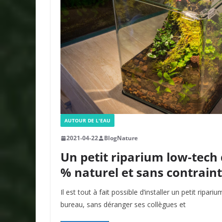
AUTOUR DE L'EAU
2021-04-22
BlogNature
Un petit riparium low-tech
% naturel et sans contraint
Il est tout à fait possible d’installer un petit ripa
bureau, sans déranger ses collègues et