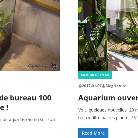
AUTOUR DE L'EAU
2017-01-07
BlogNature
 de bureau 100
Aquarium ouvert
e !
Voici quelques nouvelles, 20 
tech » filtré par les plantes ! Vo
rium ou aqua-terrarium sur son
Read More