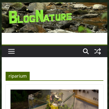
Passer
au
contenu
riparium