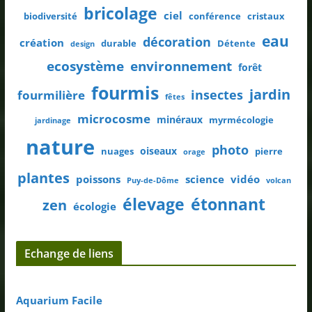
bricolage
ciel
biodiversité
conférence
cristaux
eau
décoration
création
durable
Détente
design
ecosystème
environnement
forêt
fourmis
jardin
insectes
fourmilière
fêtes
microcosme
minéraux
myrmécologie
jardinage
nature
photo
oiseaux
nuages
pierre
orage
plantes
poissons
science
vidéo
Puy-de-Dôme
volcan
élevage
étonnant
zen
écologie
Echange de liens
Aquarium Facile