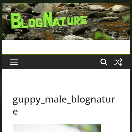
Passer
au
contenu
guppy_male_blognatur
e