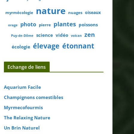
nature
oiseaux
myrmécologie
nuages
plantes
photo
poissons
pierre
orage
zen
science
vidéo
Puy-de-Dôme
volcan
élevage
étonnant
écologie
Echange de liens
Aquarium Facile
Champignons comestibles
Myrmecofourmis
The Relaxing Nature
Un Brin Naturel