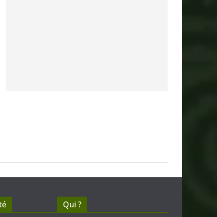
té
Qui ?