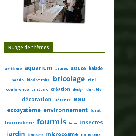
Nuage de thèmes
aquarium
astuce
balade
arbres
ambiance
bricolage
ciel
bassin
biodiversité
création
conférence
cristaux
durable
design
eau
décoration
Détente
ecosystème
environnement
forêt
fourmis
insectes
fourmilière
fêtes
jardin
microcosme
minéraux
jardinage