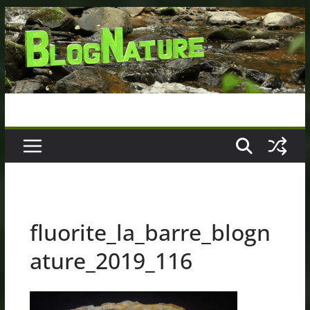
Passer
au
contenu
fluorite_la_barre_blogn
ature_2019_116