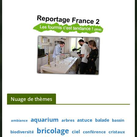
Nuage de thèmes
aquarium
astuce
balade
arbres
bassin
ambiance
bricolage
ciel
biodiversité
conférence
cristaux