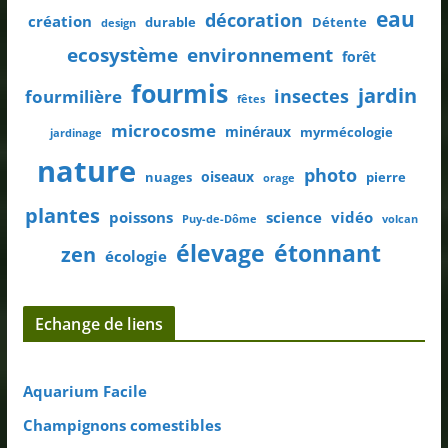
eau
décoration
création
durable
Détente
design
ecosystème
environnement
forêt
fourmis
jardin
insectes
fourmilière
fêtes
microcosme
minéraux
myrmécologie
jardinage
nature
photo
oiseaux
nuages
pierre
orage
plantes
poissons
science
vidéo
Puy-de-Dôme
volcan
élevage
étonnant
zen
écologie
Echange de liens
Aquarium Facile
Champignons comestibles