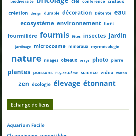
bricolage
ciel
biodiversité
conférence
cristaux
eau
décoration
création
durable
Détente
design
ecosystème
environnement
forêt
fourmis
jardin
insectes
fourmilière
fêtes
microcosme
minéraux
myrmécologie
jardinage
nature
photo
oiseaux
nuages
pierre
orage
plantes
poissons
science
vidéo
Puy-de-Dôme
volcan
élevage
étonnant
zen
écologie
Echange de liens
Aquarium Facile
Champignons comestibles