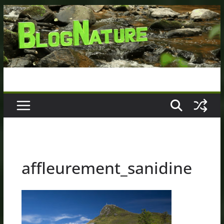
Passer
au
contenu
affleurement_sanidine