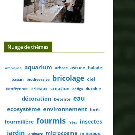
Nuage de thèmes
aquarium
astuce
balade
arbres
ambiance
bricolage
ciel
bassin
biodiversité
création
conférence
cristaux
durable
design
eau
décoration
Détente
ecosystème
environnement
forêt
fourmis
insectes
fourmilière
fêtes
jardin
microcosme
minéraux
jardinage