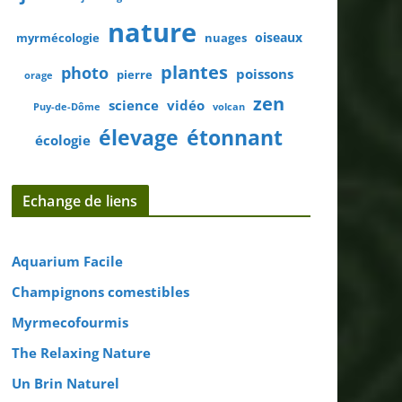
nature
oiseaux
myrmécologie
nuages
plantes
photo
poissons
pierre
orage
zen
science
vidéo
Puy-de-Dôme
volcan
élevage
étonnant
écologie
Echange de liens
Aquarium Facile
Champignons comestibles
Myrmecofourmis
The Relaxing Nature
Un Brin Naturel