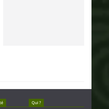
té
Qui ?