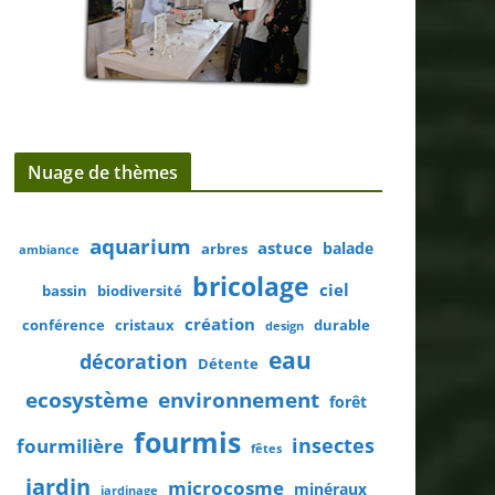
Nuage de thèmes
aquarium
astuce
balade
arbres
ambiance
bricolage
ciel
bassin
biodiversité
création
conférence
cristaux
durable
design
eau
décoration
Détente
ecosystème
environnement
forêt
fourmis
insectes
fourmilière
fêtes
jardin
microcosme
minéraux
jardinage