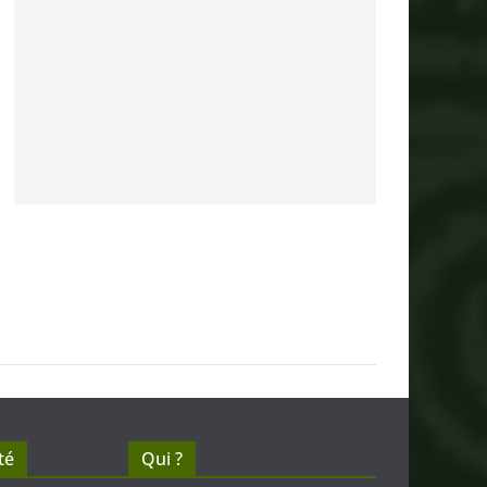
té
Qui ?