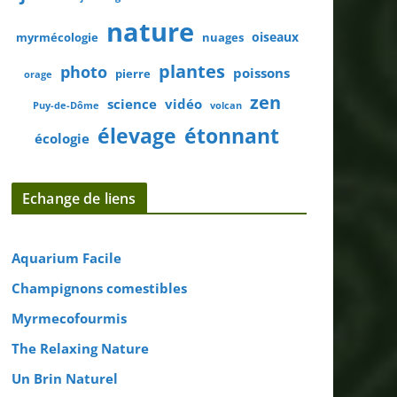
nature
oiseaux
myrmécologie
nuages
plantes
photo
poissons
pierre
orage
zen
science
vidéo
Puy-de-Dôme
volcan
élevage
étonnant
écologie
Echange de liens
Aquarium Facile
Champignons comestibles
Myrmecofourmis
The Relaxing Nature
Un Brin Naturel