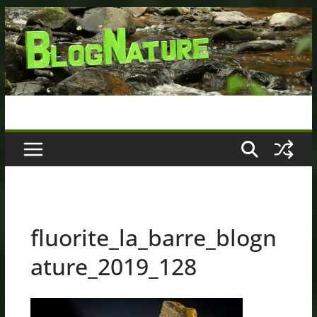
Passer
au
contenu
fluorite_la_barre_blogn
ature_2019_128