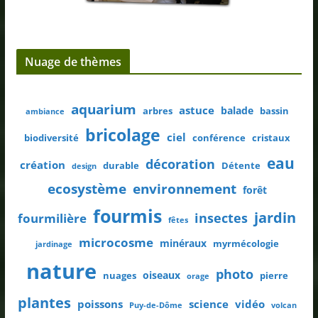
Nuage de thèmes
aquarium
astuce
balade
arbres
bassin
ambiance
bricolage
ciel
biodiversité
conférence
cristaux
eau
décoration
création
durable
Détente
design
ecosystème
environnement
forêt
fourmis
jardin
insectes
fourmilière
fêtes
microcosme
minéraux
myrmécologie
jardinage
nature
photo
oiseaux
nuages
pierre
orage
plantes
poissons
science
vidéo
Puy-de-Dôme
volcan