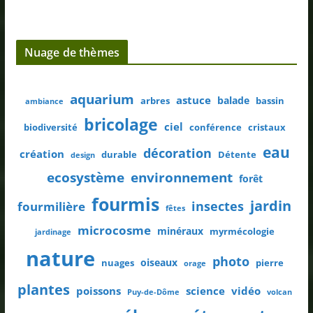
Nuage de thèmes
aquarium
astuce
balade
arbres
bassin
ambiance
bricolage
ciel
biodiversité
conférence
cristaux
eau
décoration
création
durable
Détente
design
ecosystème
environnement
forêt
fourmis
jardin
insectes
fourmilière
fêtes
microcosme
minéraux
myrmécologie
jardinage
nature
photo
oiseaux
nuages
pierre
orage
plantes
poissons
science
vidéo
Puy-de-Dôme
volcan