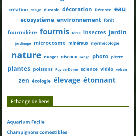
eau
décoration
création
durable
Détente
design
ecosystème
environnement
forêt
fourmis
jardin
insectes
fourmilière
fêtes
microcosme
minéraux
myrmécologie
jardinage
nature
photo
oiseaux
nuages
pierre
orage
plantes
poissons
science
vidéo
Puy-de-Dôme
volcan
élevage
étonnant
zen
écologie
Echange de liens
Aquarium Facile
Champignons comestibles