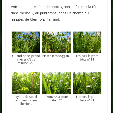
Voici une petite série de photographies faites « la tête
dans l’herbe », au printemps, dans un champ à 10
minutes de Clermont-Ferrand.
Quand on se prend
Pissenlit toboggan !
Trouvez la p’tite
à rêver d’être
bête n°1 !
minuscule…
Rayons de soleils
Trouvez la p’tite
Trouvez la p’tite
plongeant dans
bête n°2 !
bête n°3 !
l’herbe…