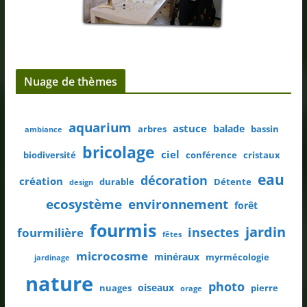
Nuage de thèmes
aquarium
astuce
balade
arbres
bassin
ambiance
bricolage
ciel
biodiversité
conférence
cristaux
eau
décoration
création
durable
Détente
design
ecosystème
environnement
forêt
fourmis
jardin
insectes
fourmilière
fêtes
microcosme
minéraux
myrmécologie
jardinage
nature
photo
oiseaux
nuages
pierre
orage